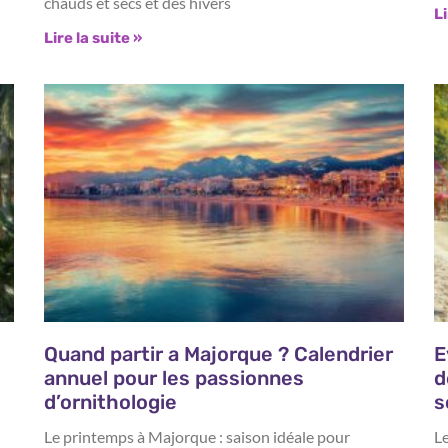
chauds et secs et des hivers
Li
Lire la suite »
Quand partir a Majorque ? Calendrier
E
annuel pour les passionnes
d
d’ornithologie
s
Le printemps à Majorque : saison idéale pour
L