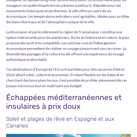
voyageurs en quête d’expériences urbaines à petit prix. Réputée pour ses
monuments historiques et ses thermes, la ville offre un cadre de vie
économique. Les températures estivales y sont agréables, idéales pour profiter
des bains thermaux et de l’atmosphère unique de la ville.
La Roumanie, et particulièrement la région de Transylvanie, constitue une
option intéressante pour les aventuriers. Riche en histoire et en nature, le pays
propose des tarifs très compétitifs. Les vols low-cost et l’hébergement
économique permettent de réaliser un voyage passionnant sans se ruiner. La
diversité des paysages et la culture locale offrent une expérience de voyage
authentique et abordable.
Ces destinations d’Europe de l’Est sont parfaites pour des vacances d’été en
2024 alliant soleil, culture et économies. En étant flexible sur les dates et en
cherchant des bons plans locaux, il est possible de profiter pleinement de ces
joyaux méconnus tout en maîtrisant son budget.
Échappées méditerranéennes et
insulaires à prix doux
Soleil et plages de rêve en Espagne et aux
Canaries