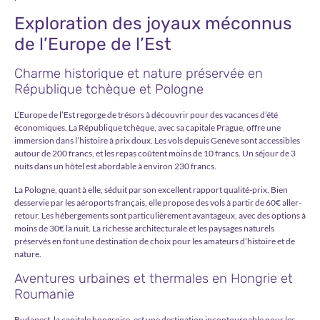
Exploration des joyaux méconnus
de l’Europe de l’Est
Charme historique et nature préservée en
République tchèque et Pologne
L’Europe de l’Est regorge de trésors à découvrir pour des vacances d’été
économiques. La République tchèque, avec sa capitale Prague, offre une
immersion dans l’histoire à prix doux. Les vols depuis Genève sont accessibles
autour de 200 francs, et les repas coûtent moins de 10 francs. Un séjour de 3
nuits dans un hôtel est abordable à environ 230 francs.
La Pologne, quant à elle, séduit par son excellent rapport qualité-prix. Bien
desservie par les aéroports français, elle propose des vols à partir de 60€ aller-
retour. Les hébergements sont particulièrement avantageux, avec des options à
moins de 30€ la nuit. La richesse architecturale et les paysages naturels
préservés en font une destination de choix pour les amateurs d’histoire et de
nature.
Aventures urbaines et thermales en Hongrie et
Roumanie
Budapest, la capitale hongroise, est une destination incontournable pour les