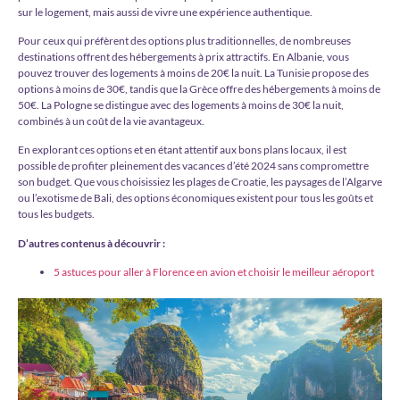
sur le logement, mais aussi de vivre une expérience authentique.
Pour ceux qui préfèrent des options plus traditionnelles, de nombreuses
destinations offrent des hébergements à prix attractifs. En Albanie, vous
pouvez trouver des logements à moins de 20€ la nuit. La Tunisie propose des
options à moins de 30€, tandis que la Grèce offre des hébergements à moins de
50€. La Pologne se distingue avec des logements à moins de 30€ la nuit,
combinés à un coût de la vie avantageux.
En explorant ces options et en étant attentif aux bons plans locaux, il est
possible de profiter pleinement des vacances d’été 2024 sans compromettre
son budget. Que vous choisissiez les plages de Croatie, les paysages de l’Algarve
ou l’exotisme de Bali, des options économiques existent pour tous les goûts et
tous les budgets.
D’autres contenus à découvrir :
5 astuces pour aller à Florence en avion et choisir le meilleur aéroport