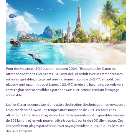
Pour des vacances d’été économiques en 2024, l’Espagne et les Canaries
offrent des options alléchantes. La Costa del Sol séduit avec ses températures
estivales agréables, atteignant une moyenne maximale de 27°C en août. Les
plages y sont magnifiques et la mer, à 23,4°C, invite à la baignade. Les vols vers
cette région sont accessibles à partir de 60€ aller-retour, rendant le voyage
abordable.
Les îles Canaries constituent une autre destination de choix pour les voyageurs
en quête de soleil. Avec une température moyenne de 23°C en août, elles
offrent un climat doux et agréable. Les hébergements sont disponibles à moins
de 35€ la nuit, et les vols peuvent être trouvés à partir de 60€ aller-retour. Ces
îles combinent plages paradisiaques et paysages volcaniques uniques, le tout à
des prix attractifs.