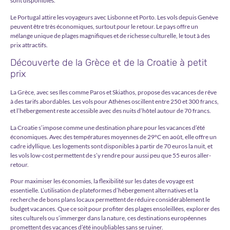
sont disponibles.
Le Portugal attire les voyageurs avec Lisbonne et Porto. Les vols depuis Genève
peuvent être très économiques, surtout pour le retour. Le pays offre un
mélange unique de plages magnifiques et de richesse culturelle, le tout à des
prix attractifs.
Découverte de la Grèce et de la Croatie à petit
prix
La Grèce, avec ses îles comme Paros et Skiathos, propose des vacances de rêve
à des tarifs abordables. Les vols pour Athènes oscillent entre 250 et 300 francs,
et l’hébergement reste accessible avec des nuits d’hôtel autour de 70 francs.
La Croatie s’impose comme une destination phare pour les vacances d’été
économiques. Avec des températures moyennes de 29°C en août, elle offre un
cadre idyllique. Les logements sont disponibles à partir de 70 euros la nuit, et
les vols low-cost permettent de s’y rendre pour aussi peu que 55 euros aller-
retour.
Pour maximiser les économies, la flexibilité sur les dates de voyage est
essentielle. L’utilisation de plateformes d’hébergement alternatives et la
recherche de bons plans locaux permettent de réduire considérablement le
budget vacances. Que ce soit pour profiter des plages ensoleillées, explorer des
sites culturels ou s’immerger dans la nature, ces destinations européennes
promettent des vacances d’été inoubliables sans se ruiner.