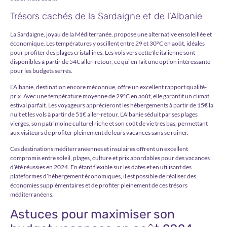
Trésors cachés de la Sardaigne et de l’Albanie
La Sardaigne, joyau de la Méditerranée, propose une alternative ensoleillée et
économique. Les températures y oscillent entre 29 et 30°C en août, idéales
pour profiter des plages cristallines. Les vols vers cette île italienne sont
disponibles à partir de 54€ aller-retour, ce qui en fait une option intéressante
pour les budgets serrés.
L’Albanie, destination encore méconnue, offre un excellent rapport qualité-
prix. Avec une température moyenne de 29°C en août, elle garantit un climat
estival parfait. Les voyageurs apprécieront les hébergements à partir de 15€ la
nuit et les vols à partir de 51€ aller-retour. L’Albanie séduit par ses plages
vierges, son patrimoine culturel riche et son coût de vie très bas, permettant
aux visiteurs de profiter pleinement de leurs vacances sans se ruiner.
Ces destinations méditerranéennes et insulaires offrent un excellent
compromis entre soleil, plages, culture et prix abordables pour des vacances
d’été réussies en 2024. En étant flexible sur les dates et en utilisant des
plateformes d’hébergement économiques, il est possible de réaliser des
économies supplémentaires et de profiter pleinement de ces trésors
méditerranéens.
Astuces pour maximiser son