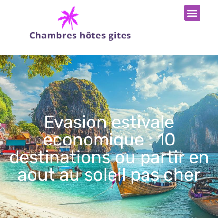
Evasion estivale
economique : 10
destinations ou partir en
aout au soleil pas cher