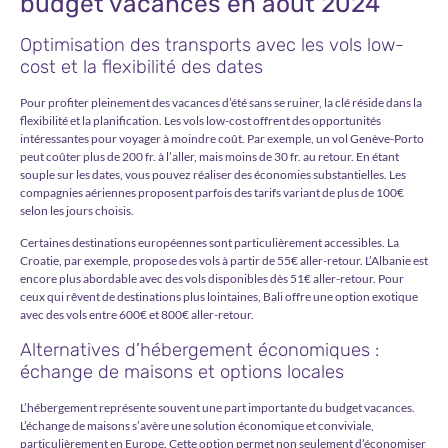
budget vacances en août 2024
Optimisation des transports avec les vols low-
cost et la flexibilité des dates
Pour profiter pleinement des vacances d’été sans se ruiner, la clé réside dans la
flexibilité et la planification. Les vols low-cost offrent des opportunités
intéressantes pour voyager à moindre coût. Par exemple, un vol Genève-Porto
peut coûter plus de 200 fr. à l’aller, mais moins de 30 fr. au retour. En étant
souple sur les dates, vous pouvez réaliser des économies substantielles. Les
compagnies aériennes proposent parfois des tarifs variant de plus de 100€
selon les jours choisis.
Certaines destinations européennes sont particulièrement accessibles. La
Croatie, par exemple, propose des vols à partir de 55€ aller-retour. L’Albanie est
encore plus abordable avec des vols disponibles dès 51€ aller-retour. Pour
ceux qui rêvent de destinations plus lointaines, Bali offre une option exotique
avec des vols entre 600€ et 800€ aller-retour.
Alternatives d’hébergement économiques :
échange de maisons et options locales
L’hébergement représente souvent une part importante du budget vacances.
L’échange de maisons s’avère une solution économique et conviviale,
particulièrement en Europe. Cette option permet non seulement d’économiser