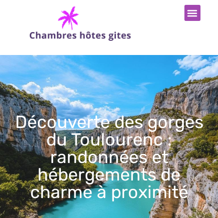
Découverte des gorges
du Toulourenc :
randonnées et
hébergements de
charme à proximité