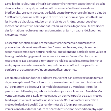
La vallée du Toulourenc s'inscrit dans un environnement exceptionnel, au sein
d'un territoire marqué par la diversité de ses reliefs et la richesse de sa
biodiversité. Le Mont Ventoux, véritable géant de Provence culminant à plus de
1900 mètres, domine cette région et offre des panoramas époustouflants sur
les Monts de Vaucluse, le Luberon et la Vallée du Rhône. Les gorges elles-
mêmes constituent un corridor naturel où la rivière a façonné au fil des siècles
des formations rocheuses impressionnantes, créant un cadre idéal pour les
activités outdoor.
Le secteur bénéficie d'une protection environnementale qui garantit la
préservation de ses écosystèmes. Les Baronnies Provençales, récemment
reconnues comme parc naturel régional, englobent une partie de cette vallée et
témoignent de l'engagement des acteurs locaux en faveur d'un tourisme
responsable. Les paysages alternent entre falaises calcaires, forêts de chênes
verts, vignobles en terrasses et champs de lavande, offrant une palette de
couleurs et de senteurs typiquement méditerranéennes.
Les amateurs de randonnée pédestre trouveront dans cette région un terrain
de jeu exceptionnel. Terra Rando propose notamment des circuits itiné­rants
qui permettent de découvrir les multiples facettes du Vaucluse. Parmi les
parcours emblématiques, la boucle de deux jours sur le versant Nord du Mont
Ventoux s'étend sur 36,2 kilomètres avec un dénivelé positif de 2137 mètres,
tandis que le versant Sud offre un itinéraire de 35,2 kilomètres avec 1852
mètres de dénivelé positif. Ces randonnées de 2 jours permettent une
immersion totale dans la nature et nécessitent une bonne condition physique.