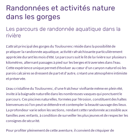
Randonnées et activités nature
dans les gorges
Les parcours de randonnée aquatique dans la
rivière
L'attrait principal des gorges du Toulourenc réside dans la possibilité de
pratiquer la randonnée aquatique, activité rafraîchissante particulièrement
appréciée durant les mois d'été. Le parcours suit le lit de la rivière sur plusieurs
kilomètres, alternant passages à pied sur les berges et traversées dans l'eau.
Cette expérience unique permet d'évoluer au cœur d'un canyon naturel où les
parois calcaires se dressent de part et d'autre, créant une atmosphère intimiste
et préservée.
L'eau cristalline du Toulourenc, d'une fraîcheur vivifiante même en plein été,
invite à la baignade naturelle dans les nombreuses vasques qui ponctuent le
parcours. Ces piscines naturelles, formées par l'érosion, constituent des haltes
bienvenues où l'on peut se détendre et contempler la beauté sauvage des lieux.
La profondeur varie selon les sections, rendant cette randonnée accessible aux
familles avec enfants, à condition de surveiller les plus jeunes et de respecter les
consignes de sécurité.
Pour profiter pleinement de cette aventure, il convient de s'équiper de