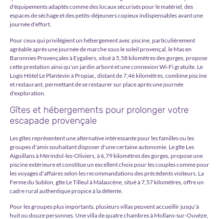
d'équipements adaptés comme des locaux sécurisés pour le matériel, des
espaces de séchage et des petits-déjeuners copieux indispensables avant une
journée d'effort.
Pour ceux qui privilégient un hébergement avec piscine, particulièrement
agréable après une journée de marche sous le soleil provençal, le Mas en
Baronnies Provençales à Eygaliers, situé à 5,58 kilomètres des gorges, propose
cette prestation ainsi qu'un jardin arboré et une connexion Wi-Fi gratuite. Le
Logis Hôtel Le Plantevin à Propiac, distant de 7,46 kilomètres, combine piscine
et restaurant, permettant de se restaurer sur place après une journée
d'exploration.
Gîtes et hébergements pour prolonger votre
escapade provençale
Les gîtes représentent une alternative intéressante pour les familles ou les
groupes d'amis souhaitant disposer d'une certaine autonomie. Le gîte Les
Aiguillans à Mérin­dol-les-Oliviers, à 6,79 kilomètres des gorges, propose une
piscine extérieure et constitue un excellent choix pour les couples comme pour
les voyages d'affaires selon les recommandations des précédents visiteurs. La
Ferme du Sublon, gîte Le Tilleul à Malauc­ène, situé à 7,57 kilomètres, offre un
cadre rural authentique propice à la détente.
Pour les groupes plus importants, plusieurs villas peuvent accueillir jusqu'à
huit ou douze personnes. Une villa de quatre chambres à Mollans-sur-Ouvèze,