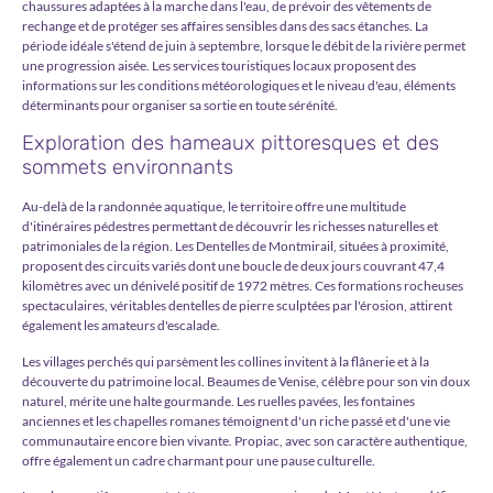
chaussures adaptées à la marche dans l'eau, de prévoir des vêtements de
rechange et de protéger ses affaires sensibles dans des sacs étanches. La
période idéale s'étend de juin à septembre, lorsque le débit de la rivière permet
une progression aisée. Les services touristiques locaux proposent des
informations sur les conditions météorologiques et le niveau d'eau, éléments
déterminants pour organiser sa sortie en toute sérénité.
Exploration des hameaux pittoresques et des
sommets environnants
Au-delà de la randonnée aquatique, le territoire offre une multitude
d'itinéraires pédestres permettant de découvrir les richesses naturelles et
patrimoniales de la région. Les Dentelles de Montmirail, situées à proximité,
proposent des circuits variés dont une boucle de deux jours couvrant 47,4
kilomètres avec un dénivelé positif de 1972 mètres. Ces formations rocheuses
spectaculaires, véritables dentelles de pierre sculptées par l'érosion, attirent
également les amateurs d'escalade.
Les villages perchés qui parsèment les collines invitent à la flânerie et à la
découverte du patrimoine local. Beaumes de Venise, célèbre pour son vin doux
naturel, mérite une halte gourmande. Les ruelles pavées, les fontaines
anciennes et les chapelles romanes témoignent d'un riche passé et d'une vie
communautaire encore bien vivante. Propiac, avec son caractère authentique,
offre également un cadre charmant pour une pause culturelle.