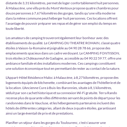
distante de 3,31 kilomètres, permet de loger confortablement huit personnes.
À Malauc­ène, une villa près du Mont Ventoux propose quatre chambres pour
douze personnes à 7,67 kilomètres des gorges, tandis qu'une villa moderne
dans la même commune peut héberger huit personnes. Ces locations offrent
l'avantage de pouvoir préparer ses repas et de gérer son emploi du temps en
toute liberté.
Les amateurs de camping trouveront également leur bonheur avec des
établissements de qualité. Le CAMPING DU THEATRE ROMAIN, classé quatre
étoiles à Vaison-la-Romaine et joignable au 04 90 28 78 66, propose des
emplacements spacieux dans un cadre verdoyant. Le CAMPING FONTISSON,
trois étoiles à Châteauneuf de Gadagne, accessible au 04 90 22 59 77, offre une
ambiance familiale et des installations modernes. Ces campings constituent
une solution économique tout en permettant de rester au contact de la nature.
L'Appart-Hôtel Résidence Maloc à Malauc­ène, à 8,27 kilomètres, propose des
logements équipés de kitchenette, combinant les avantages de l'hôtellerie et de
la location. L'Ancienne Cure à Buis-les-Baronnies, située à 8,1 kilomètres,
séduit par son cachet historique et sa connexion Wi-Fi gratuite. Terra Rando
recense plus de quarante villes différentes servant de points de départ pour les
randonnées dans le Vaucluse, et les hébergements partenaires incluent des
hôtels de différentes catégories, allant de deux à quatre étoiles, garantissant
ainsi un large éventail de prix et de prestations.
Planifier un séjour dans les gorges du Toulourenc, c'est s'assurer une