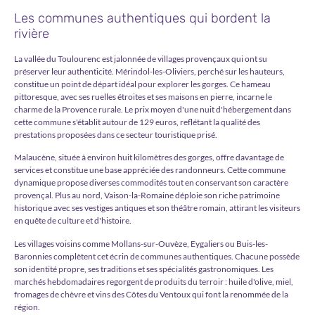
Les communes authentiques qui bordent la
rivière
La vallée du Toulourenc est jalonnée de villages provençaux qui ont su
préserver leur authenticité. Mérin­dol-les-Oliviers, perché sur les hauteurs,
constitue un point de départ idéal pour explorer les gorges. Ce hameau
pittoresque, avec ses ruelles étroites et ses maisons en pierre, incarne le
charme de la Provence rurale. Le prix moyen d'une nuit d'hébergement dans
cette commune s'établit autour de 129 euros, reflétant la qualité des
prestations proposées dans ce secteur touristique prisé.
Malauc­ène, située à environ huit kilomètres des gorges, offre davantage de
services et constitue une base appréciée des randonneurs. Cette commune
dynamique propose diverses commodités tout en conservant son caractère
provençal. Plus au nord, Vaison-la-Romaine déploie son riche patrimoine
historique avec ses vestiges antiques et son théâtre romain, attirant les visiteurs
en quête de culture et d'histoire.
Les villages voisins comme Mollans-sur-Ouvèze, Eygaliers ou Buis-les-
Baronnies complètent cet écrin de communes authentiques. Chacune possède
son identité propre, ses traditions et ses spécialités gastronomiques. Les
marchés hebdomadaires regorgent de produits du terroir : huile d'olive, miel,
fromages de chèvre et vins des Côtes du Ventoux qui font la renommée de la
région.