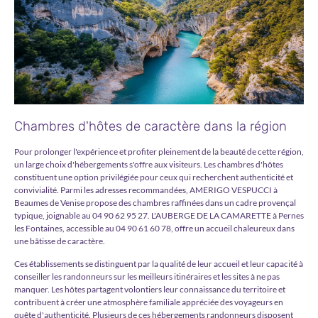
Chambres d'hôtes de caractère dans la région
Pour prolonger l'expérience et profiter pleinement de la beauté de cette région,
un large choix d'hébergements s'offre aux visiteurs. Les chambres d'hôtes
constituent une option privilégiée pour ceux qui recherchent authenticité et
convivialité. Parmi les adresses recommandées, AMERIGO VESPUCCI à
Beaumes de Venise propose des chambres raffinées dans un cadre provençal
typique, joignable au 04 90 62 95 27. L'AUBERGE DE LA CAMARETTE à Pernes
les Fontaines, accessible au 04 90 61 60 78, offre un accueil chaleureux dans
une bâtisse de caractère.
Ces établissements se distinguent par la qualité de leur accueil et leur capacité à
conseiller les randonneurs sur les meilleurs itinéraires et les sites à ne pas
manquer. Les hôtes partagent volontiers leur connaissance du territoire et
contribuent à créer une atmosphère familiale appréciée des voyageurs en
quête d'authenticité. Plusieurs de ces hébergements randonneurs disposent