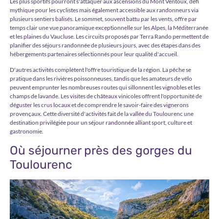
Les plus sportifs pourront s'attaquer aux ascensions du Mont Ventoux, défi
mythique pour les cyclistes mais également accessible aux randonneurs via
plusieurs sentiers balisés. Le sommet, souvent battu par les vents, offre par
temps clair une vue panoramique exceptionnelle sur les Alpes, la Méditerranée
et les plaines du Vaucluse. Les circuits proposés par Terra Rando permettent de
planifier des séjours randonnée de plusieurs jours, avec des étapes dans des
hébergements partenaires sélectionnés pour leur qualité d'accueil.
D'autres activités complètent l'offre touristique de la région. La pêche se
pratique dans les rivières poissonneuses, tandis que les amateurs de vélo
peuvent emprunter les nombreuses routes qui sillonnent les vignobles et les
champs de lavande. Les visites de châteaux vinicoles offrent l'opportunité de
déguster les crus locaux et de comprendre le savoir-faire des vignerons
provençaux. Cette diversité d'activités fait de la vallée du Toulourenc une
destination privilégiée pour un séjour randonnée alliant sport, culture et
gastronomie.
Où séjourner près des gorges du
Toulourenc