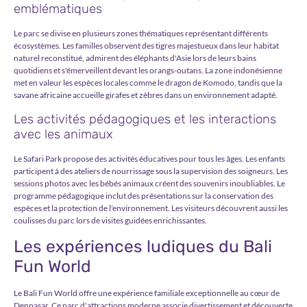
emblématiques
Le parc se divise en plusieurs zones thématiques représentant différents
écosystèmes. Les familles observent des tigres majestueux dans leur habitat
naturel reconstitué, admirent des éléphants d'Asie lors de leurs bains
quotidiens et s'émerveillent devant les orangs-outans. La zone indonésienne
met en valeur les espèces locales comme le dragon de Komodo, tandis que la
savane africaine accueille girafes et zèbres dans un environnement adapté.
Les activités pédagogiques et les interactions
avec les animaux
Le Safari Park propose des activités éducatives pour tous les âges. Les enfants
participent à des ateliers de nourrissage sous la supervision des soigneurs. Les
sessions photos avec les bébés animaux créent des souvenirs inoubliables. Le
programme pédagogique inclut des présentations sur la conservation des
espèces et la protection de l'environnement. Les visiteurs découvrent aussi les
coulisses du parc lors de visites guidées enrichissantes.
Les expériences ludiques du Bali
Fun World
Le Bali Fun World offre une expérience familiale exceptionnelle au cœur de
Denpasar. Ce parc d'attractions moderne associe divertissement et découverte