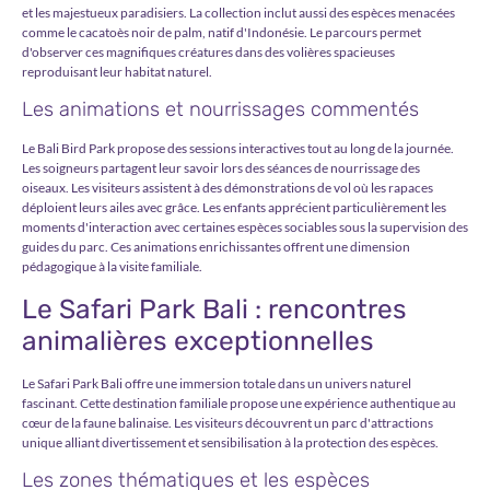
et les majestueux paradisiers. La collection inclut aussi des espèces menacées
comme le cacatoès noir de palm, natif d'Indonésie. Le parcours permet
d'observer ces magnifiques créatures dans des volières spacieuses
reproduisant leur habitat naturel.
Les animations et nourrissages commentés
Le Bali Bird Park propose des sessions interactives tout au long de la journée.
Les soigneurs partagent leur savoir lors des séances de nourrissage des
oiseaux. Les visiteurs assistent à des démonstrations de vol où les rapaces
déploient leurs ailes avec grâce. Les enfants apprécient particulièrement les
moments d'interaction avec certaines espèces sociables sous la supervision des
guides du parc. Ces animations enrichissantes offrent une dimension
pédagogique à la visite familiale.
Le Safari Park Bali : rencontres
animalières exceptionnelles
Le Safari Park Bali offre une immersion totale dans un univers naturel
fascinant. Cette destination familiale propose une expérience authentique au
cœur de la faune balinaise. Les visiteurs découvrent un parc d'attractions
unique alliant divertissement et sensibilisation à la protection des espèces.
Les zones thématiques et les espèces