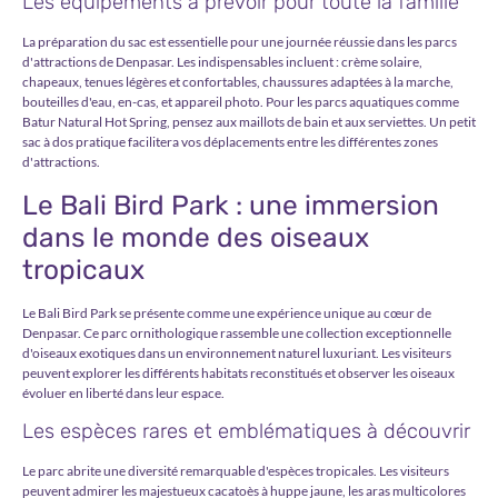
Les équipements à prévoir pour toute la famille
La préparation du sac est essentielle pour une journée réussie dans les parcs
d'attractions de Denpasar. Les indispensables incluent : crème solaire,
chapeaux, tenues légères et confortables, chaussures adaptées à la marche,
bouteilles d'eau, en-cas, et appareil photo. Pour les parcs aquatiques comme
Batur Natural Hot Spring, pensez aux maillots de bain et aux serviettes. Un petit
sac à dos pratique facilitera vos déplacements entre les différentes zones
d'attractions.
Le Bali Bird Park : une immersion
dans le monde des oiseaux
tropicaux
Le Bali Bird Park se présente comme une expérience unique au cœur de
Denpasar. Ce parc ornithologique rassemble une collection exceptionnelle
d'oiseaux exotiques dans un environnement naturel luxuriant. Les visiteurs
peuvent explorer les différents habitats reconstitués et observer les oiseaux
évoluer en liberté dans leur espace.
Les espèces rares et emblématiques à découvrir
Le parc abrite une diversité remarquable d'espèces tropicales. Les visiteurs
peuvent admirer les majestueux cacatoès à huppe jaune, les aras multicolores