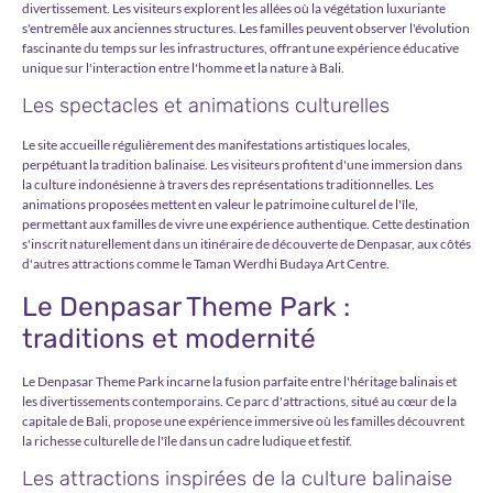
divertissement. Les visiteurs explorent les allées où la végétation luxuriante
s'entremêle aux anciennes structures. Les familles peuvent observer l'évolution
fascinante du temps sur les infrastructures, offrant une expérience éducative
unique sur l'interaction entre l'homme et la nature à Bali.
Les spectacles et animations culturelles
Le site accueille régulièrement des manifestations artistiques locales,
perpétuant la tradition balinaise. Les visiteurs profitent d'une immersion dans
la culture indonésienne à travers des représentations traditionnelles. Les
animations proposées mettent en valeur le patrimoine culturel de l'île,
permettant aux familles de vivre une expérience authentique. Cette destination
s'inscrit naturellement dans un itinéraire de découverte de Denpasar, aux côtés
d'autres attractions comme le Taman Werdhi Budaya Art Centre.
Le Denpasar Theme Park :
traditions et modernité
Le Denpasar Theme Park incarne la fusion parfaite entre l'héritage balinais et
les divertissements contemporains. Ce parc d'attractions, situé au cœur de la
capitale de Bali, propose une expérience immersive où les familles découvrent
la richesse culturelle de l'île dans un cadre ludique et festif.
Les attractions inspirées de la culture balinaise