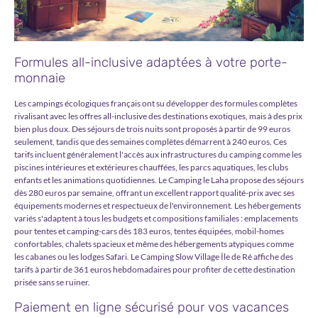
Formules all-inclusive adaptées à votre porte-
monnaie
Les campings écologiques français ont su développer des formules complètes
rivalisant avec les offres all-inclusive des destinations exotiques, mais à des prix
bien plus doux. Des séjours de trois nuits sont proposés à partir de 99 euros
seulement, tandis que des semaines complètes démarrent à 240 euros. Ces
tarifs incluent généralement l'accès aux infrastructures du camping comme les
piscines intérieures et extérieures chauffées, les parcs aquatiques, les clubs
enfants et les animations quotidiennes. Le Camping le Laha propose des séjours
dès 280 euros par semaine, offrant un excellent rapport qualité-prix avec ses
équipements modernes et respectueux de l'environnement. Les hébergements
variés s'adaptent à tous les budgets et compositions familiales : emplacements
pour tentes et camping-cars dès 183 euros, tentes équipées, mobil-homes
confortables, chalets spacieux et même des hébergements atypiques comme
les cabanes ou les lodges Safari. Le Camping Slow Village Île de Ré affiche des
tarifs à partir de 361 euros hebdomadaires pour profiter de cette destination
prisée sans se ruiner.
Paiement en ligne sécurisé pour vos vacances