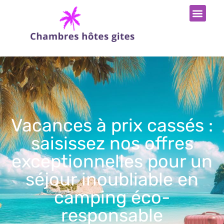
Vacances à prix cassés :
saisissez nos offres
exceptionnelles pour un
séjour inoubliable en
camping éco-
responsable