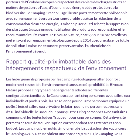
porteurs de l'Écolabel européen respectent des cahiers des charges stricts en
matière de gestion de l'eau, d'économies d'énergie et de protection de la
biodiversité. Le Camping Green Village illustre parfaitement cette philosophie
avec son engagement vers un tourisme durable basé sur la réduction de la
consommation d'eau et d'énergie, la mise en place du tri sélectif, la suppression
des plastiques à usage unique, l'utilisation de produits écoresponsables et le
recours aux circuits courts. Le Bivouac Nature, noté 9,6 sur 10 par ses clients,
met en avant son engagement écologique depuis 2014 avec une absence totale
de pollution lumineuse et sonore, préservant ainsi l'authenticité de
l'environnement cévenol.
Rapport qualité-prix imbattable dans des
hébergements respectueux de l'environnement
Les hébergements proposés par les campings écologiques allient confort
moderne et respect de l'environnement sans surcoût prohibitif. Le Bivouac
Nature propose cinq types d'hébergements adaptés à différentes
configurations familiales : la Cabane accueillant cinq personnes avec salle d'eau
individuelle et poêle à bois, la Canadienne pour quatre personnes équipée d'un
poêle à bois et salle d'eau privative, le Safari pour cinq personnes avec salle
d'eau individuelle, le Baroudeur pour quatre à cinq personnes avec sanitaires
communs, et les tentes lodges Trappeur pour cinq personnes. Cette diversité
permet à chacun de trouver l'option correspondant à ses attentes et à son
budget. Les campings bien notés témoignent de la satisfaction des vacanciers :
le Camping AZUN Nature obtient une note de 9,5 sur 10, le Camping De La