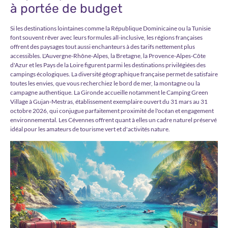
à portée de budget
Si les destinations lointaines comme la République Dominicaine ou la Tunisie
font souvent rêver avec leurs formules all-inclusive, les régions françaises
offrent des paysages tout aussi enchanteurs à des tarifs nettement plus
accessibles. L'Auvergne-Rhône-Alpes, la Bretagne, la Provence-Alpes-Côte
d'Azur et les Pays de la Loire figurent parmi les destinations privilégiées des
campings écologiques. La diversité géographique française permet de satisfaire
toutes les envies, que vous recherchiez le bord de mer, la montagne ou la
campagne authentique. La Gironde accueille notamment le Camping Green
Village à Gujan-Mestras, établissement exemplaire ouvert du 31 mars au 31
octobre 2026, qui conjugue parfaitement proximité de l'océan et engagement
environnemental. Les Cévennes offrent quant à elles un cadre naturel préservé
idéal pour les amateurs de tourisme vert et d'activités nature.