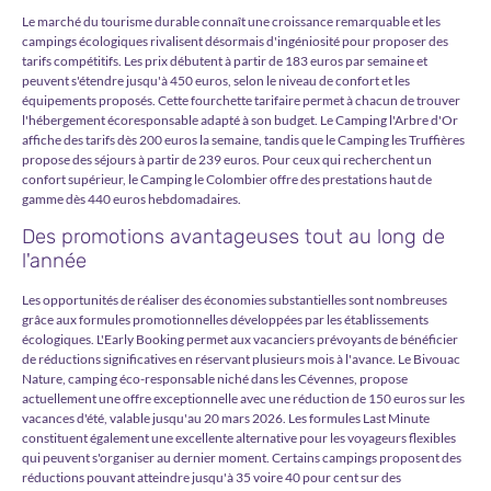
Le marché du tourisme durable connaît une croissance remarquable et les
campings écologiques rivalisent désormais d'ingéniosité pour proposer des
tarifs compétitifs. Les prix débutent à partir de 183 euros par semaine et
peuvent s'étendre jusqu'à 450 euros, selon le niveau de confort et les
équipements proposés. Cette fourchette tarifaire permet à chacun de trouver
l'hébergement écoresponsable adapté à son budget. Le Camping l'Arbre d'Or
affiche des tarifs dès 200 euros la semaine, tandis que le Camping les Truffières
propose des séjours à partir de 239 euros. Pour ceux qui recherchent un
confort supérieur, le Camping le Colombier offre des prestations haut de
gamme dès 440 euros hebdomadaires.
Des promotions avantageuses tout au long de
l'année
Les opportunités de réaliser des économies substantielles sont nombreuses
grâce aux formules promotionnelles développées par les établissements
écologiques. L'Early Booking permet aux vacanciers prévoyants de bénéficier
de réductions significatives en réservant plusieurs mois à l'avance. Le Bivouac
Nature, camping éco-responsable niché dans les Cévennes, propose
actuellement une offre exceptionnelle avec une réduction de 150 euros sur les
vacances d'été, valable jusqu'au 20 mars 2026. Les formules Last Minute
constituent également une excellente alternative pour les voyageurs flexibles
qui peuvent s'organiser au dernier moment. Certains campings proposent des
réductions pouvant atteindre jusqu'à 35 voire 40 pour cent sur des