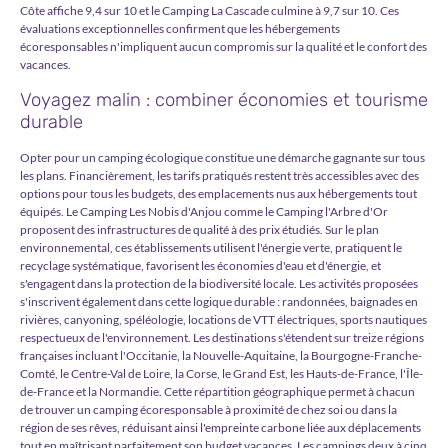
Côte affiche 9,4 sur 10 et le Camping La Cascade culmine à 9,7 sur 10. Ces
évaluations exceptionnelles confirment que les hébergements
écoresponsables n'impliquent aucun compromis sur la qualité et le confort des
vacances.
Voyagez malin : combiner économies et tourisme
durable
Opter pour un camping écologique constitue une démarche gagnante sur tous
les plans. Financièrement, les tarifs pratiqués restent très accessibles avec des
options pour tous les budgets, des emplacements nus aux hébergements tout
équipés. Le Camping Les Nobis d'Anjou comme le Camping l'Arbre d'Or
proposent des infrastructures de qualité à des prix étudiés. Sur le plan
environnemental, ces établissements utilisent l'énergie verte, pratiquent le
recyclage systématique, favorisent les économies d'eau et d'énergie, et
s'engagent dans la protection de la biodiversité locale. Les activités proposées
s'inscrivent également dans cette logique durable : randonnées, baignades en
rivières, canyoning, spéléologie, locations de VTT électriques, sports nautiques
respectueux de l'environnement. Les destinations s'étendent sur treize régions
françaises incluant l'Occitanie, la Nouvelle-Aquitaine, la Bourgogne-Franche-
Comté, le Centre-Val de Loire, la Corse, le Grand Est, les Hauts-de-France, l'Île-
de-France et la Normandie. Cette répartition géographique permet à chacun
de trouver un camping écoresponsable à proximité de chez soi ou dans la
région de ses rêves, réduisant ainsi l'empreinte carbone liée aux déplacements
tout en maîtrisant parfaitement son budget vacances. Les campings deux à cinq