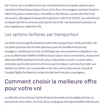
Air France, Air Caraïbes et Corsair constituent les principales options pour
rejoindre la Martinique depuis Paris-Orly. Pour les voyageurs partant d’autres
villes françaises comme Lyon, Marseille ou Bordeaux, une escale à Paris est
nécessaire, allongeant le temps de trajet entre 10h55 et 12h50. Les vols directs
au départ de Paris commencent à partir de 674€, représentant la solution la
plus rapide pour atteindre l’île.
Les options tarifaires par transporteur
Les tarifs varient significativement selon les transporteurs et les périodes. Air
Caraïbes propose des forfaits spéciaux pour les familles et les jeunes
voyageurs, tandis que Corsair se distingue par ses promotions régulières. Les
prix oscillent entre 400€ et 500€ en basse saison (mai à novembre), et peuvent
atteindre 800€ pendant la haute saison (décembre à avril). La réservation
anticipée, particulièrement 6 à 8 mois avant le départ, permet d’accéder aux
meilleures offres
. Les comparateurs de vols comme Skyscanner, Kayak et
Google Flights facilitent la recherche des tarifs les plus avantageux.
Comment choisir la meilleure offre
pour votre vol
La sélection d’un vol pour la Martinique nécessite une stratégie précise. La
période de réservation, le choix de la compagnie et le type de billet influencent