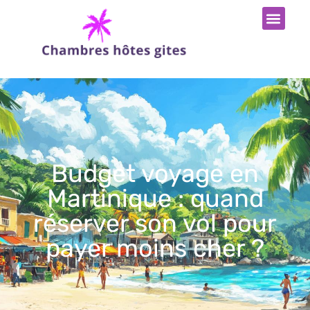
Budget voyage en
Martinique : quand
réserver son vol pour
payer moins cher ?