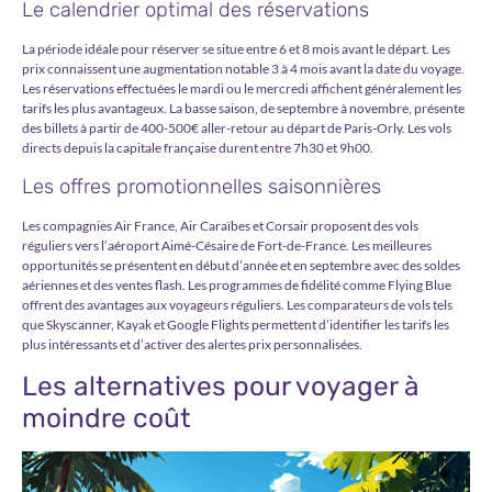
Le calendrier optimal des réservations
La période idéale pour réserver se situe entre 6 et 8 mois avant le départ. Les
prix connaissent une augmentation notable 3 à 4 mois avant la date du voyage.
Les réservations effectuées le mardi ou le mercredi affichent généralement les
tarifs les plus avantageux. La basse saison, de septembre à novembre, présente
des billets à partir de 400-500€ aller-retour au départ de Paris-Orly. Les vols
directs depuis la capitale française durent entre 7h30 et 9h00.
Les offres promotionnelles saisonnières
Les compagnies Air France, Air Caraïbes et Corsair proposent des vols
réguliers vers l’aéroport Aimé-Césaire de Fort-de-France. Les meilleures
opportunités se présentent en début d’année et en septembre avec des soldes
aériennes et des ventes flash. Les programmes de fidélité comme Flying Blue
offrent des avantages aux voyageurs réguliers. Les comparateurs de vols tels
que Skyscanner, Kayak et Google Flights permettent d’identifier les tarifs les
plus intéressants et d’activer des alertes prix personnalisées.
Les alternatives pour voyager à
moindre coût