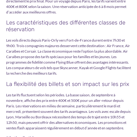
directement le prix final. Pour un voyage depuis Paris, les tarifs varient entre
400€ et 800€ selon la saison. Une réservation anticipée de 6 à 8 mois permet
d’accéder aux meilleures offres.
Les caractéristiques des différentes classes de
réservation
Les vols directs depuis Paris-Orly vers Fort-de-France durent entre 7h30 et
9h00. Trois compagnies majeures desservent cette destination : Air France, Air
Caraïbes et Corsair. La classe économique reste l’option la plus abordable. Air
Caraïbes propose des tarifs spéciaux pour les familles et les jeunes. Les
programmes de fidélité comme Flying Blue offrent des avantages intéressants.
Les comparateurs de vols tels que Skyscanner, Kayak et Google Flights facilitent
la recherche des meilleurs tarifs.
La flexibilité des billets et son impact sur les prix
Les tarifs fluctuent selon les périodes. La basse saison, de septembre à
novembre, affiche des prix entre 400€ et 500€ pour un aller-retour depuis
Paris. Les réservations en milieu de semaine, particulièrement le mardi et
mercredi, présentent souvent des tarifs avantageux. Les vols avec escale depuis
Lyon, Marseille ou Bordeaux nécessitent des temps de trajet entre 10h55 et
12h50, mais peuvent offrir des alternatives économiques. Les promotions et
ventes flash apparaissent régulièrement en début d’année et en septembre.