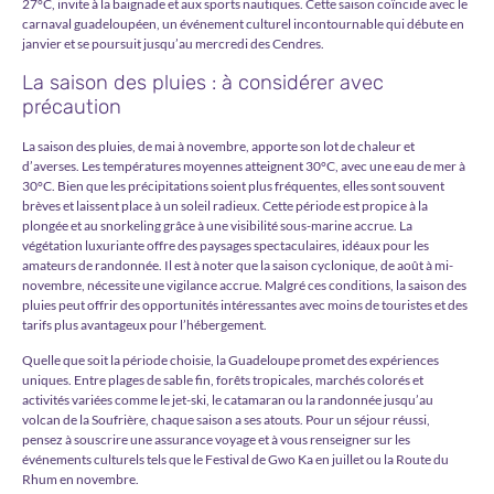
27°C, invite à la baignade et aux sports nautiques. Cette saison coïncide avec le
carnaval guadeloupéen, un événement culturel incontournable qui débute en
janvier et se poursuit jusqu’au mercredi des Cendres.
La saison des pluies : à considérer avec
précaution
La saison des pluies, de mai à novembre, apporte son lot de chaleur et
d’averses. Les températures moyennes atteignent 30°C, avec une eau de mer à
30°C. Bien que les précipitations soient plus fréquentes, elles sont souvent
brèves et laissent place à un soleil radieux. Cette période est propice à la
plongée et au snorkeling grâce à une visibilité sous-marine accrue. La
végétation luxuriante offre des paysages spectaculaires, idéaux pour les
amateurs de randonnée. Il est à noter que la saison cyclonique, de août à mi-
novembre, nécessite une vigilance accrue. Malgré ces conditions, la saison des
pluies peut offrir des opportunités intéressantes avec moins de touristes et des
tarifs plus avantageux pour l’hébergement.
Quelle que soit la période choisie, la Guadeloupe promet des expériences
uniques. Entre plages de sable fin, forêts tropicales, marchés colorés et
activités variées comme le jet-ski, le catamaran ou la randonnée jusqu’au
volcan de la Soufrière, chaque saison a ses atouts. Pour un séjour réussi,
pensez à souscrire une assurance voyage et à vous renseigner sur les
événements culturels tels que le Festival de Gwo Ka en juillet ou la Route du
Rhum en novembre.