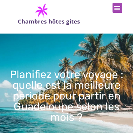
Planifiez votre voyage :
quelle est la meilleure
periode pour partir en
Guadeloupe selon les
mois ?