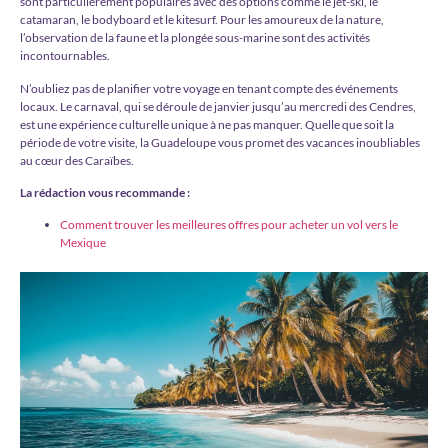
sont particulièrement populaires avec des options comme le jet-ski, le
catamaran, le bodyboard et le kitesurf. Pour les amoureux de la nature,
l’observation de la faune et la plongée sous-marine sont des activités
incontournables.
N’oubliez pas de planifier votre voyage en tenant compte des événements
locaux. Le carnaval, qui se déroule de janvier jusqu’au mercredi des Cendres,
est une expérience culturelle unique à ne pas manquer. Quelle que soit la
période de votre visite, la Guadeloupe vous promet des vacances inoubliables
au cœur des Caraïbes.
La rédaction vous recommande :
Comment trouver les meilleures offres pour acheter un vol vers le
Mexique