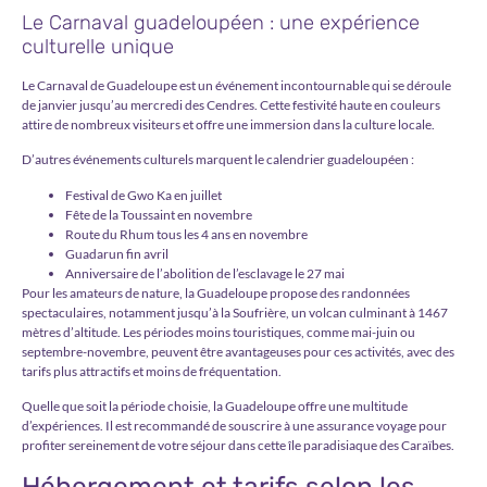
Le Carnaval guadeloupéen : une expérience
culturelle unique
Le Carnaval de Guadeloupe est un événement incontournable qui se déroule
de janvier jusqu’au mercredi des Cendres. Cette festivité haute en couleurs
attire de nombreux visiteurs et offre une immersion dans la culture locale.
D’autres événements culturels marquent le calendrier guadeloupéen :
Festival de Gwo Ka en juillet
Fête de la Toussaint en novembre
Route du Rhum tous les 4 ans en novembre
Guadarun fin avril
Anniversaire de l’abolition de l’esclavage le 27 mai
Pour les amateurs de nature, la Guadeloupe propose des randonnées
spectaculaires, notamment jusqu’à la Soufrière, un volcan culminant à 1467
mètres d’altitude. Les périodes moins touristiques, comme mai-juin ou
septembre-novembre, peuvent être avantageuses pour ces activités, avec des
tarifs plus attractifs et moins de fréquentation.
Quelle que soit la période choisie, la Guadeloupe offre une multitude
d’expériences. Il est recommandé de souscrire à une assurance voyage pour
profiter sereinement de votre séjour dans cette île paradisiaque des Caraïbes.
Hébergement et tarifs selon les