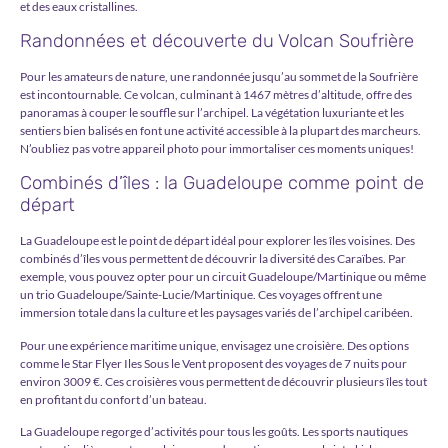
et des eaux cristallines.
Randonnées et découverte du Volcan Soufrière
Pour les amateurs de nature, une randonnée jusqu’au sommet de la Soufrière
est incontournable. Ce volcan, culminant à 1467 mètres d’altitude, offre des
panoramas à couper le souffle sur l’archipel. La végétation luxuriante et les
sentiers bien balisés en font une activité accessible à la plupart des marcheurs.
N’oubliez pas votre appareil photo pour immortaliser ces moments uniques!
Combinés d’îles : la Guadeloupe comme point de
départ
La Guadeloupe est le point de départ idéal pour explorer les îles voisines. Des
combinés d’îles vous permettent de découvrir la diversité des Caraïbes. Par
exemple, vous pouvez opter pour un
circuit Guadeloupe/Martinique
ou même
un trio Guadeloupe/Sainte-Lucie/Martinique. Ces voyages offrent une
immersion totale dans la culture et les paysages variés de l’archipel caribéen.
Pour une expérience maritime unique, envisagez une croisière. Des options
comme le Star Flyer Iles Sous le Vent proposent des voyages de 7 nuits pour
environ 3009 €. Ces croisières vous permettent de découvrir plusieurs îles tout
en profitant du confort d’un bateau.
La Guadeloupe regorge d’activités pour tous les goûts. Les sports nautiques